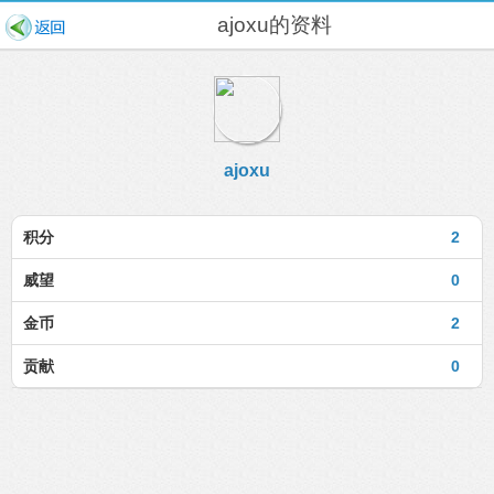
ajoxu的资料
ajoxu
积分
2
威望
0
金币
2
贡献
0