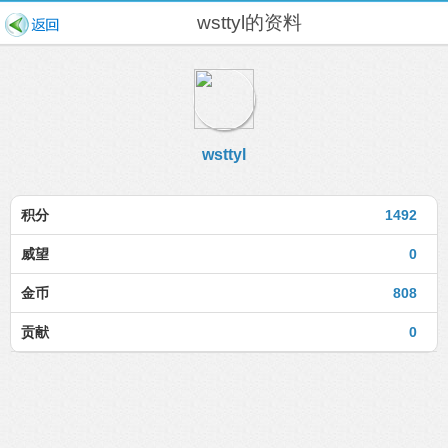
wsttyl的资料
wsttyl
积分
1492
威望
0
金币
808
贡献
0